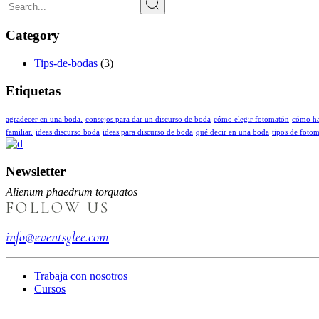
Category
Tips-de-bodas
(3)
Etiquetas
agradecer en una boda.
consejos para dar un discurso de boda
cómo elegir fotomatón
cómo ha
familiar.
ideas discurso boda
ideas para discurso de boda
qué decir en una boda
tipos de foto
Newsletter
Alienum phaedrum torquatos
FOLLOW US
info@eventsglee.com
Trabaja con nosotros
Cursos