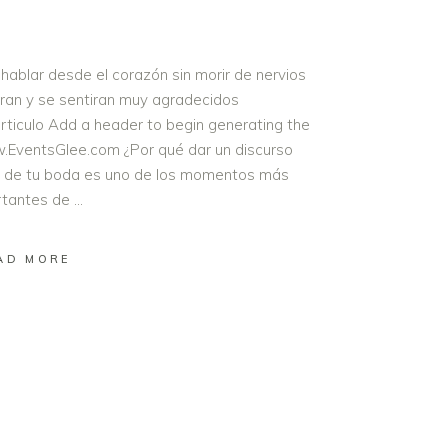
hablar desde el corazón sin morir de nervios
aran y se sentiran muy agradecidos
ticulo Add a header to begin generating the
w.EventsGlee.com ¿Por qué dar un discurso
ía de tu boda es uno de los momentos más
rtantes de
AD MORE