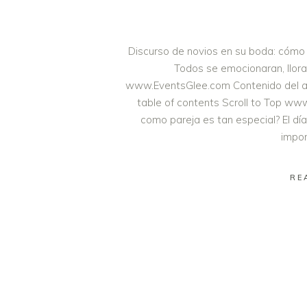
Discurso de novios en su boda: cómo 
Todos se emocionaran, llor
www.EventsGlee.com Contenido del ar
table of contents Scroll to Top ww
como pareja es tan especial? El d
impo
RE