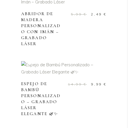
ABRIDOR DE
El
El
5,99
€
2,49
€
MADERA
precio
precio
PERSONALIZAD
original
actual
O CON IMÁN –
era:
es:
GRABADO
5,99 €.
2,49 €.
LÁSER
Sale
AÑADIR AL CARRITO
ESPEJO DE
El
El
14,99
€
9,99
€
BAMBÚ
precio
precio
PERSONALIZAD
original
actual
O – GRABADO
era:
es:
LÁSER
14,99 €.
9,99 €.
ELEGANTE 🌿✨