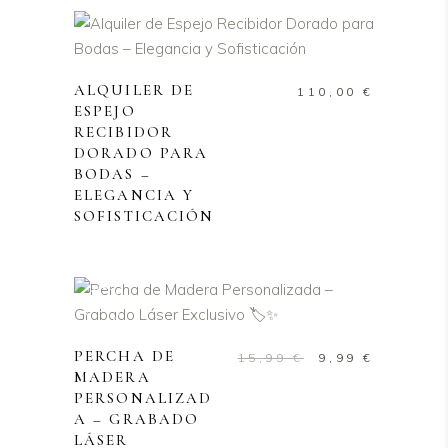
AÑADIR AL CARRITO
ALQUILER DE
110,00
€
ESPEJO
RECIBIDOR
DORADO PARA
BODAS –
ELEGANCIA Y
SOFISTICACIÓN
Sale
AÑADIR AL CARRITO
PERCHA DE
El
El
15,99
€
9,99
€
MADERA
precio
precio
PERSONALIZAD
original
actual
A – GRABADO
era:
es:
LÁSER
15,99 €.
9,99 €.