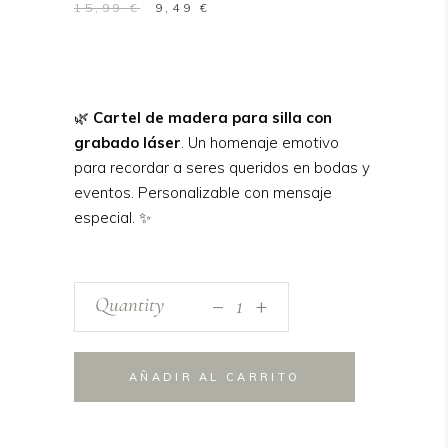
El
El
15,99
€
9,49
€
precio
precio
original
actual
era:
es:
15,99 €.
9,49 €.
🌿
Cartel de madera para silla con
grabado láser
. Un homenaje emotivo
para recordar a seres queridos en bodas y
eventos. Personalizable con mensaje
especial. ✨
_
Cartel
Quantity
+
de
Madera
para
AÑADIR AL CARRITO
Silla
–
Homenaje