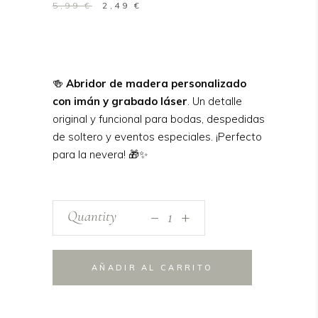
El
El
5,99
€
2,49
€
precio
precio
original
actual
era:
es:
5,99 €.
2,49 €.
🍻
Abridor de madera personalizado
con imán y grabado láser
. Un detalle
original y funcional para bodas, despedidas
de soltero y eventos especiales. ¡Perfecto
para la nevera! 🎁✨
_
Abridor
Quantity
+
de
Madera
Personalizado
AÑADIR AL CARRITO
con
Imán
–