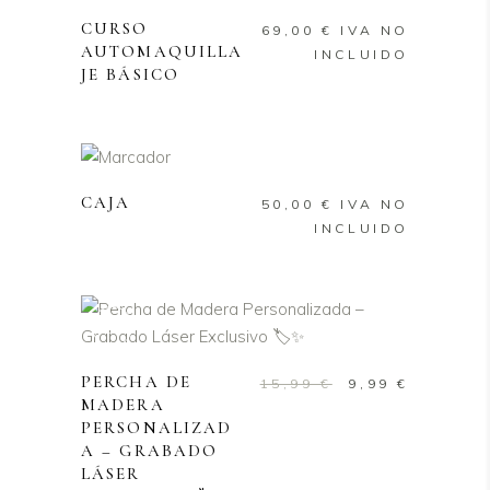
CURSO
69,00
€
IVA NO
AUTOMAQUILLA
INCLUIDO
JE BÁSICO
AÑADIR AL CARRITO
CAJA
50,00
€
IVA NO
INCLUIDO
Sale
AÑADIR AL CARRITO
PERCHA DE
El
El
15,99
€
9,99
€
MADERA
precio
precio
PERSONALIZAD
original
actual
A – GRABADO
era:
es:
LÁSER
15,99 €.
9,99 €.