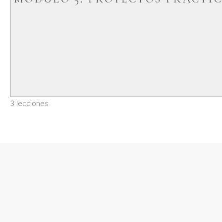
Lección 1: Aj
Lección 3: C
Lección 2: Ex
3 lecciones
Evaluación de
Lección 1: Cr
Evaluación de