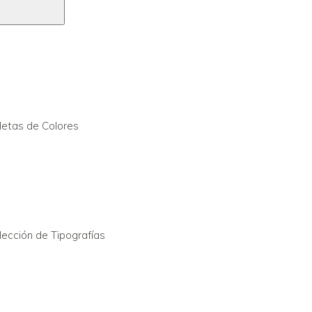
ué es Canva y por qué usarlo?
letas de Colores
reación de una cuenta en Canva
lección de Tipografías
plorando la interfaz de Canva