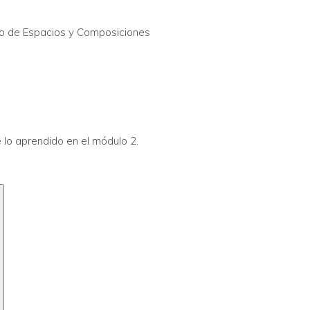
so de Espacios y Composiciones
sejos para definir el estilo de tus invitaciones
 lo aprendido en el módulo 2.
 lo aprendido en el módulo 1.