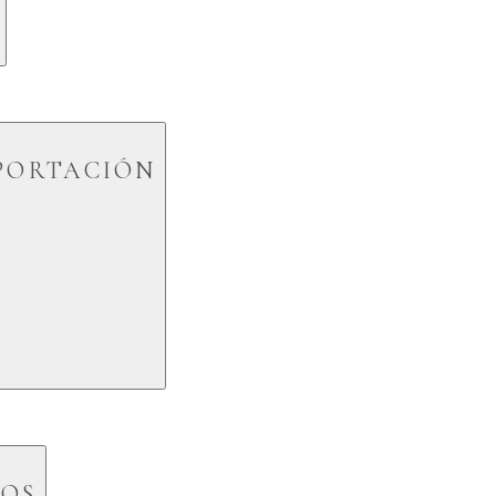
XPORTACIÓN
lección de una plantilla en Canva
rsonalización de textos: nombres, fecha, lugar y detalles
COS