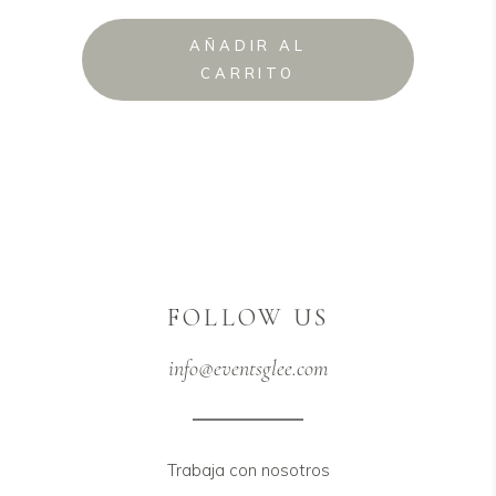
original
actual
AÑADIR AL
era:
es:
CARRITO
15,99 €.
9,99 €.
FOLLOW US
info@eventsglee.com
Trabaja con nosotros