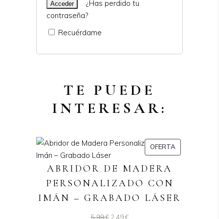
¿Has perdido tu
contraseña?
Recuérdame
TE PUEDE
INTERESAR:
PRODUCTO
OFERTA
EN
ABRIDOR DE MADERA
OFERTA
PERSONALIZADO CON
IMÁN – GRABADO LÁSER
El
El
5,99
€
2,49
€