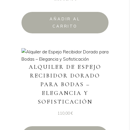
precio
precio
original
actual
AÑADIR AL
era:
es:
CARRITO
5,99 €.
2,49 €.
ALQUILER DE ESPEJO
RECIBIDOR DORADO
PARA BODAS –
ELEGANCIA Y
SOFISTICACIÓN
110,00
€