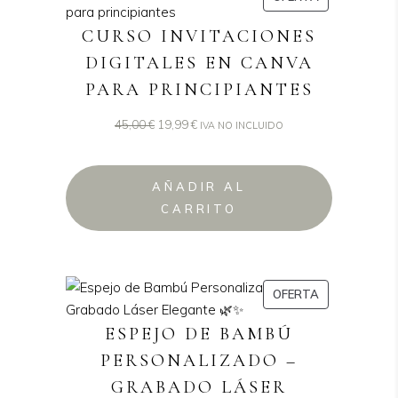
EN
CURSO INVITACIONES
OFERTA
DIGITALES EN CANVA
PARA PRINCIPIANTES
El
El
45,00
€
19,99
€
IVA NO INCLUIDO
precio
precio
original
actual
AÑADIR AL
era:
es:
CARRITO
45,00 €.
19,99 €.
PRODUCTO
OFERTA
EN
ESPEJO DE BAMBÚ
OFERTA
PERSONALIZADO –
GRABADO LÁSER