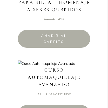
PARA SILLA – HOMENAJE
A SERES QUERIDOS
El
El
15,99
€
9,49
€
precio
precio
original
actual
AÑADIR AL
era:
es:
CARRITO
15,99 €.
9,49 €.
CURSO
AUTOMAQUILLAJE
AVANZADO
89,00
€
IVA NO INCLUIDO