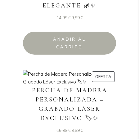
ELEGANTE 🌿✨
El
El
14,99
€
9,99
€
precio
precio
original
actual
AÑADIR AL
era:
es:
CARRITO
14,99 €.
9,99 €.
PRODUCTO
OFERTA
EN
PERCHA DE MADERA
OFERTA
PERSONALIZADA –
GRABADO LÁSER
EXCLUSIVO 🏷️✨
El
El
15,99
€
9,99
€
precio
precio